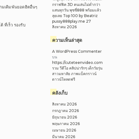
กราฟฟิค 3D คนเล่นไม่ต่ำกว่า
มเดิมพันยอดฮิตอื่นๆ
แสนทุกวัน พุซซี่888 พร้อมแล้ว
ลุยเลย Top 100 by Beatriz
pussy888play.me 27
ที่เร็ว รองรับ
สิงหาคม 2026
ความเห็นล่าสุด
A WordPress Commenter
บน
https://cuteteenvideo.com
รวม วีดีโอ คลิปน่ารักๆ เด็กวัยรุ่น
สาวมหาลัย ภาพแบ็คกราวน์
ดาวน์โหลดฟรี
คลังเก็บ
สิงหาคม 2026
กรกฎาคม 2026
มิถุนายน 2026
พฤษภาคม 2026
เมษายน 2026
มีนาคม 2026