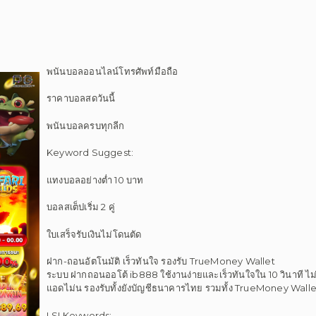
พนันบอลออนไลน์โทรศัพท์มือถือ
ราคาบอลสดวันนี้
พนันบอลครบทุกลีก
Keyword Suggest:
แทงบอลอย่างต่ำ 10 บาท
บอลสเต็ปเริ่ม 2 คู่
ใบเสร็จรับเงินไม่โดนตัด
ฝาก-ถอนอัตโนมัติ เร็วทันใจ รองรับ TrueMoney Wallet
ระบบ ฝากถอนออโต้ ib888 ใช้งานง่ายและเร็วทันใจใน 10 วินาที ไม่ต
แอดไม่น รองรับทั้งยังบัญชีธนาคารไทย รวมทั้ง TrueMoney Wallet 
LSI Keywords: