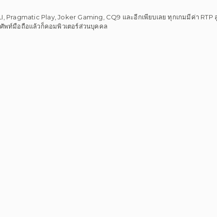
I, Pragmatic Play, Joker Gaming, CQ9 และอีกเพียบเลย ทุกเกมมีค่า RTP สู
รศัพท์มือถือแล้วก็คอมพิวเตอร์ส่วนบุคคล