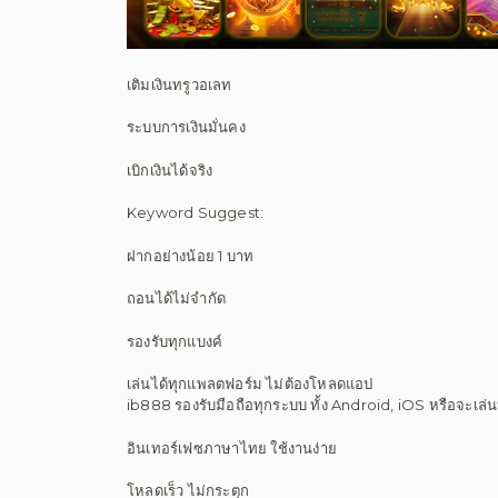
เติมเงินทรูวอเลท
ระบบการเงินมั่นคง
เบิกเงินได้จริง
Keyword Suggest:
ฝากอย่างน้อย 1 บาท
ถอนได้ไม่จำกัด
รองรับทุกแบงค์
เล่นได้ทุกแพลตฟอร์ม ไม่ต้องโหลดแอป
ib888 รองรับมือถือทุกระบบ ทั้ง Android, iOS หรือจะเล
อินเทอร์เฟซภาษาไทย ใช้งานง่าย
โหลดเร็ว ไม่กระตุก