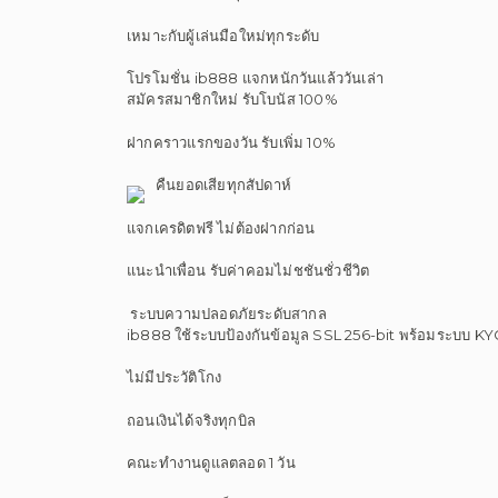
เหมาะกับผู้เล่นมือใหม่ทุกระดับ
โปรโมชั่น ib888 แจกหนักวันแล้ววันเล่า
สมัครสมาชิกใหม่ รับโบนัส 100%
ฝากคราวแรกของวัน รับเพิ่ม 10%
คืนยอดเสียทุกสัปดาห์
แจกเครดิตฟรี ไม่ต้องฝากก่อน
แนะนำเพื่อน รับค่าคอมไม่ชชันชั่วชีวิต
️ ระบบความปลอดภัยระดับสากล
ib888 ใช้ระบบป้องกันข้อมูล SSL 256-bit พร้อมระบบ KYC
ไม่มีประวัติโกง
ถอนเงินได้จริงทุกบิล
คณะทำงานดูแลตลอด 1 วัน