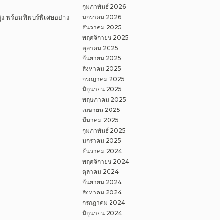
กุมภาพันธ์ 2026
มกราคม 2026
ง พร้อมฟีพบร์พิเศษอย่าง
ธันวาคม 2025
พฤศจิกายน 2025
ตุลาคม 2025
กันยายน 2025
สิงหาคม 2025
กรกฎาคม 2025
มิถุนายน 2025
พฤษภาคม 2025
เมษายน 2025
มีนาคม 2025
กุมภาพันธ์ 2025
มกราคม 2025
ธันวาคม 2024
พฤศจิกายน 2024
ตุลาคม 2024
กันยายน 2024
สิงหาคม 2024
กรกฎาคม 2024
มิถุนายน 2024