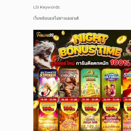
LSI Keywords:
เว็บพนันบอลไม่ผ่านเอเย่นต์