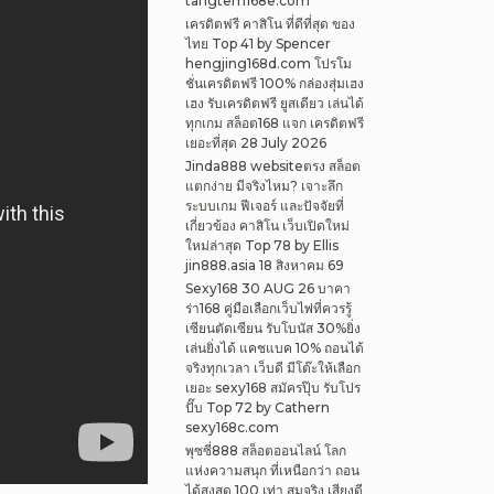
tangtem168e.com
เครดิตฟรี คาสิโน ที่ดีที่สุด ของ
ไทย Top 41 by Spencer
hengjing168d.com โปรโม
ชั่นเครดิตฟรี 100% กล่องสุ่มเฮง
เฮง รับเครดิตฟรี ยูสเดียว เล่นได้
ทุกเกม สล็อต168 แจก เครดิตฟรี
เยอะที่สุด 28 July 2026
Jinda888 websiteตรง สล็อต
แตกง่าย มีจริงไหม? เจาะลึก
ระบบเกม ฟีเจอร์ และปัจจัยที่
เกี่ยวข้อง คาสิโน เว็บเปิดใหม่
ใหม่ล่าสุด Top 78 by Ellis
jin888.asia 18 สิงหาคม 69
Sexy168 30 AUG 26 บาคา
ร่า168 คู่มือเลือกเว็บไพ่ที่ควรรู้
เซียนตัดเซียน รับโบนัส 30%ยิ่ง
เล่นยิ่งได้ แคชแบค 10% ถอนได้
จริงทุกเวลา เว็บดี มีโต๊ะให้เลือก
เยอะ sexy168 สมัครปุ๊บ รับโปร
ปั๊บ Top 72 by Cathern
sexy168c.com
พุซซี่888 สล็อตออนไลน์ โลก
แห่งความสนุก ที่เหนือกว่า ถอน
ได้สูงสุด 100 เท่า สมจริง เสียงดี