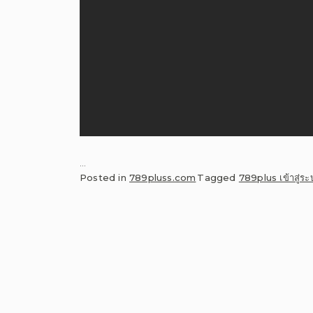
…
Posted in
789pluss.com
Tagged
789plus เข้าสู่ระ