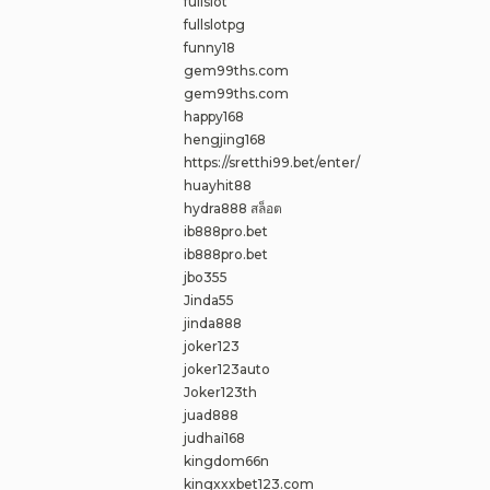
fullslot
fullslotpg
funny18
gem99ths.com
gem99ths.com
happy168
hengjing168
https://sretthi99.bet/enter/
huayhit88
hydra888 สล็อต
ib888pro.bet
ib888pro.bet
jbo355
Jinda55
jinda888
joker123
joker123auto
Joker123th
juad888
judhai168
kingdom66n
kingxxxbet123.com