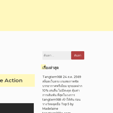
ค้นหา
สำหรับ:
เรื่องล่าสุด
Tangtem168 24 ส.ค. 2569
e Action
สล็อตเว็บตรง เกมสดภาพชัด
บรรยากาศพรีเมียม ทุกยอดฝาก
10% เล่นลื่น ไม่มีสะดุด คุ้มค่า
การเดิมพัน ที่สุดในวงการ
tangtem168 เข้าให้ทัน ก่อน
รางวัลหลุดมือ Top 5 by
Madelaine