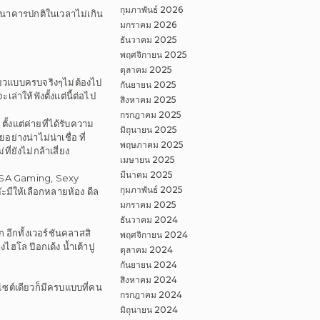
กุมภาพันธ์ 2026
ชีธนาคารปกติในเวลาไม่เกิน
มกราคม 2026
ธันวาคม 2025
พฤศจิกายน 2025
ตุลาคม 2025
ียวแบบครบจริงๆไม่ต้องไป
กันยายน 2025
เล่าให้ฟังตั้งแต่นี้ต่อไป
สิงหาคม 2025
กรกฎาคม 2025
ั้งแต่ค่ายที่ได้รับความ
มิถุนายน 2025
่างน่าไม่น่าเชื่อ ที่
พฤษภาคม 2025
ยังไม่กล้าเสี่ยง
เมษายน 2025
มีนาคม 2025
น SA Gaming, Sexy
กุมภาพันธ์ 2025
ะมีให้เลือกหลายห้อง ดีล
มกราคม 2025
ธันวาคม 2024
อีกทั้งเวอร์ชันคลาสสิ
พฤศจิกายน 2024
ฮโล ป๊อกเด้ง น้ำเต้าปู
ตุลาคม 2024
กันยายน 2024
สิงหาคม 2024
ไซต์เดียวก็มีครบแบบที่คน
กรกฎาคม 2024
มิถุนายน 2024