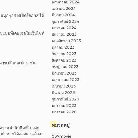
พฤษภาคม 2024
เมษายน 2024
มีนาคม 2024
อนทุกๆอย่างเปิดโอกาส ได้
กุมภาพันธ์ 2024
มกราคม 2024
ับแบบที่เคยเจอในเว็บไซต์
ธันวาคม 2023
พฤศจิกายน 2023
ตุลาคม 2023
กันยายน 2023
สิงหาคม 2023
ี่ควรเปลี่ยนแปลง เช่น
กรกฎาคม 2023
มิถุนายน 2023
พฤษภาคม 2023
เมษายน 2023
มีนาคม 2023
กุมภาพันธ์ 2023
มกราคม 2023
มกราคม 2020
หมวดหมู่
ามน่านับถือที่ไม่เคย
ว่าถ้าหากได้ลองเองแล้วจะ
037movie