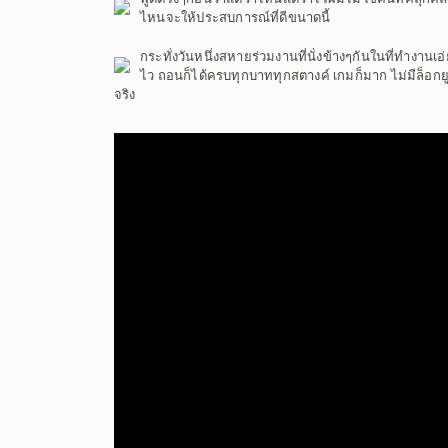
ไหนจะให้ประสบการณ์ที่ดีขนาดนี้
กระทั่งวันหนึ่งสหายร่วมงานที่นั่งข้างๆกันในที่ทำงานเ
ไว ถอนก็ได้ครบทุกบาททุกสตางค์ เกมก็มาก ไม่มีล็อกยูส ผม
จริง