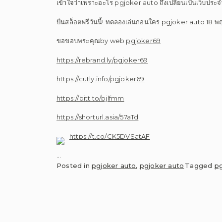
เข้าใจว่าเพราะอะไร pgjoker auto ถึงเปลี่ยนเป็นเว็บป
ปั่นสล็อตฟรีวันนี้! ทดลองเล่นก่อนใคร pgjoker auto 18
ขอขอบพระคุณby web
pgjoker69
https://rebrand.ly/pgjoker69
https://cutly.info/pgjoker69
https://bitt.to/bjlfmm
https://shorturl.asia/57aTd
https://t.co/CK5DVSatAF
…
Posted in
pgjoker auto
,
pgjoker auto
Tagged
pg