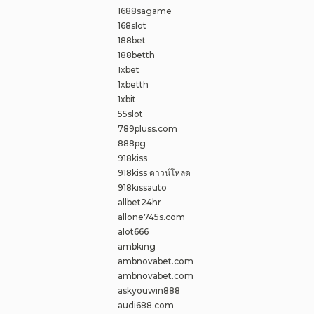
1688sagame
168slot
188bet
188betth
1xbet
1xbetth
1xbit
55slot
789pluss.com
888pg
918kiss
918kiss ดาวน์โหลด
918kissauto
allbet24hr
allone745s.com
alot666
ambking
ambnovabet.com
ambnovabet.com
askyouwin888
audi688.com