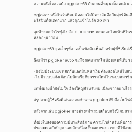
ความตรึงใจส่วนตัว pgjoker69 กับตอนที่หมุนสล็อตแล้วดวงพ
pgjoker หนึ่งในวันที่ผมคิดออกไม่มีทางลืมคือวันศุกร์ต้
ฟรีสปินตั้งแต่ตาแรก แล้วคูณเข้าไปอีก 20 เท่า
สุดท้ายผลกำไรพุ่งไปถึง 18,000 บาท ถอนออกโดยทันทีในรอบเ
หลอกๆมาก่อน
pgjoker69 จุดเล็กๆที่อาจเป็นข้อคิดเห็นสำหรับผู้ที่ซีเรียส
ถึงแม้ว่า pgjoker auto จะมีจุดเด่นมากไม่น้อยเลยทีเดียว แต่
• ยังไม่มีระบบแชทสดกับแอดมินหน้าเว็บ ต้องแอดไลน์ไปส
• ไม่มีระบบแจ้งเตือนโบนัสหรือกิจกรรมใหม่ในระบบสมาชิก 
แต่ทั้งผองนี้ก็ยังไม่ใช่เรื่องใหญ่สำหรับผม เนื่องจากอย่างไรร
สรุปจากผู้ใช้จริงที่เล่นตลอดช้านาน pgjoker69 คือเว็บไซต
หลังจากเล่น pgjoker มาอย่างสม่ำเสมอเกือบครึ่งปี ผมสามารถ
ทั้งยังในแง่ของความมีประสิทธิภาพ ความไวสำหรับเพื่อก
ประสบเจอกับปัญหาเลยสักหนึ่งครั้งตลอดระยะเวลาที่ใช้งานpg