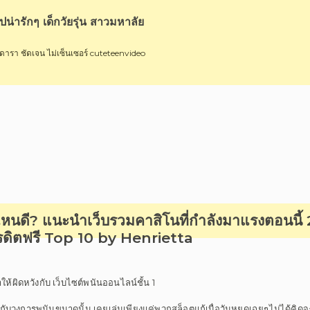
ารักๆ เด็กวัยรุ่น สาวมหาลัย
ดารา ชัดเจน ไม่เซ็นเซอร์ cuteteenvideo
่ไหนดี? แนะนำเว็บรวมคาสิโนที่กำลังมาแรงตอนน
รดิตฟรี Top 10 by Henrietta
ให้ผิดหวังกับ เว็บไซต์พนันออนไลน์ชั้น 1
ีกับวงการพนันขนาดนั้น เคยเล่นเพียงแค่พวกสล็อตแก้เบื่อวันหยุดเฉยๆไม่ได้คิดจ