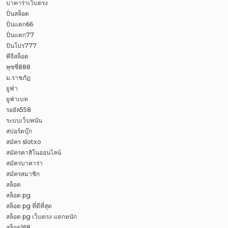
บาคาร่าเว็บตรง
ปั่นสล็อต
ปั่นแตก66
ปั่นแตก77
ปันโปร777
พีจีสล็อต
พุซซี่888
ม.ราชภัฏ
ยูฟ่า
ยูฟ่าเบท
รอยัล558
ระบบเว็บพนัน
สปอร์ตบุ๊ก
สมัคร slotxo
สมัครคาสิโนออนไลน์
สมัครบาคาร่า
สมัครสมาชิก
สล็อต
สล็อต pg
สล็อต pg ที่ดีที่สุด
สล็อต pg เว็บตรง แตกหนัก
สล็อต168