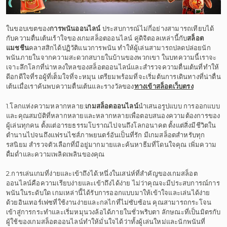
ในขอบเขตของ
การพนันออนไลน์
ประสบการณ์ไม่กี่อย่างสามารถเทียบได้
กับความตื่นเต้นเร้าใจของเกมสล็อตออนไลน์ คู่ดิจิตอลเหล่านี้กับ
สล็อต
แมชชีน
คลาสสิกได้ปฏิวัติแนวการพนัน ทำให้ผู้เล่นสามารถปลดปล่อยนัก
พนันภายในจากความสะดวกสบายในบ้านของพวกเขา ในบทความนี้เราจะ
เจาะลึกโลกที่น่าหลงใหลของสล็อตออนไลน์และสำรวจความตื่นเต้นที่ทำให้
ดีอกดีใจที่รอผู้ที่เต็มใจที่จะหมุน เตรียมพร้อมที่จะเริ่มต้นการเดินทางที่น่าตื่น
เต้นเมื่อเราค้นพบความตื่นเต้นและรางวัลของ
ทางเข้าสล็อตเว็บตรง
1.โลกแห่งความหลากหลาย:
เกมสล็อตออนไลน์
นำเสนอรูปแบบ การออกแบบ
และคุณสมบัติที่หลากหลายและหลากหลายเพื่อตอบสนองความต้องการของ
ผู้เล่นทุกคน ตั้งแต่อารยธรรมโบราณไปจนถึงโลกอนาคต ตั้งแต่สิ่งมีชีวิตใน
ตำนานไปจนถึงแฟรนไชส์ภาพยนตร์อันเป็นที่รัก มีเกมสล็อตสำหรับทุก
รสนิยม สำรวจตัวเลือกที่มีอยู่มากมายและค้นหาธีมที่โดนใจคุณ เพิ่มความ
ดื่มด่ำและความเพลิดเพลินของคุณ
2.การเล่นเกมที่ง่ายและเข้าถึงได้:หนึ่งในเสน่ห์ที่สำคัญของเกมสล็อต
ออนไลน์คือความเรียบง่ายและเข้าถึงได้ง่าย ไม่ว่าคุณจะมีประสบการณ์การ
พนันในระดับใด เกมเหล่านี้ได้รับการออกแบบมาให้เข้าใจและเล่นได้ง่าย
ด้วยอินเทอร์เฟซที่ใช้งานง่ายและกลไกที่ไม่ซับซ้อน คุณสามารถกระโจน
เข้าสู่การกระทำและเริ่มหมุนวงล้อได้ภายในชั่วพริบตา ลักษณะที่เป็นมิตรกับ
ผู้ใช้ของเกมสล็อตออนไลน์ทำให้มั่นใจได้ว่าทั้งผู้เล่นใหม่และนักพนันที่