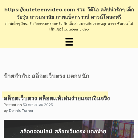
Skip
to
https://cuteteenvideo.com รวม วีดีโอ คลิปน่ารักๆ เด็ก
content
วัยรุ่น สาวมหาลัย ภาพแบ็คกราวน์ ดาวน์โหลดฟรี
ภาพเด็กๆ วัยน่ารัก กิจกรรมครอบครัว คิปเด็กสาวมาหลับ ภาพหลุดดารา ชัดเจน ไม่
เซ็นเซอร์ cuteteenvideo
ป้ายกำกับ:
สล็อตเว็บตรง แตกหนัก
สล็อตเว็บตรง สล็อตเเท้เล่นง่ายแจกเงินจริง
Posted on
30 พฤษภาคม 2023
by
Dennis Turner