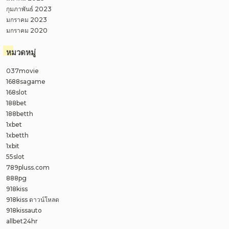
กุมภาพันธ์ 2023
มกราคม 2023
มกราคม 2020
หมวดหมู่
037movie
1688sagame
168slot
188bet
188betth
1xbet
1xbetth
1xbit
55slot
789pluss.com
888pg
918kiss
918kiss ดาวน์โหลด
918kissauto
allbet24hr