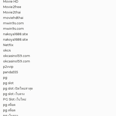
Movie HD
Movie2free
Movie2thai
moviehdthai
mwin9s.com
mwin9s.com
nakoya1688.site
nakoya1688.site
Netflix
okc4
okcasino159.com
okcasino159.com
p2vvip
panda555
pg
pg slot
pg slot เปิดใหม่ล่าสุด
pg slot เว็บตรง
PG Slot เว็บใหม่
pg สล็อต
pg สล็อต
pg เว็บตรง