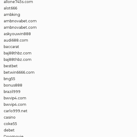
allone745s.com
alot666
ambking
ambnovabet.com
ambnovabet.com
askyouwin888
audi688.com
baccarat
baj88thbz.com
baj88thbz.com
bestbet
betwin6666.com
bng55
bonus888
brazil999
bwvip4.com
bwvip4.com
carlo999.net
casino
coke55
debet
Doomovie