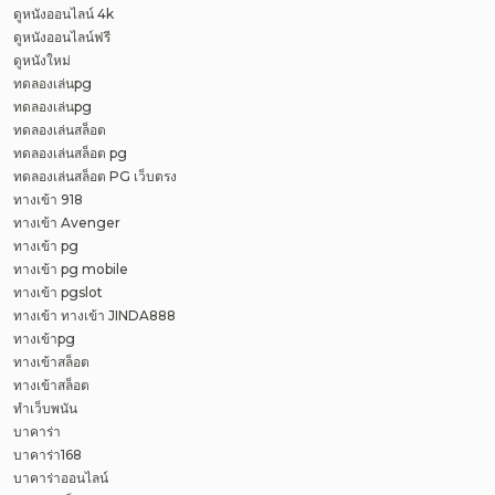
ดูหนังออนไลน์ 4k
ดูหนังออนไลน์ฟรี
ดูหนังใหม่
ทดลองเล่นpg
ทดลองเล่นpg
ทดลองเล่นสล็อต
ทดลองเล่นสล็อต pg
ทดลองเล่นสล็อต PG เว็บตรง
ทางเข้า 918
ทางเข้า Avenger
ทางเข้า pg
ทางเข้า pg mobile
ทางเข้า pgslot
ทางเข้า ทางเข้า JINDA888
ทางเข้าpg
ทางเข้าสล็อต
ทางเข้าสล็อต
ทำเว็บพนัน
บาคาร่า
บาคาร่า168
บาคาร่าออนไลน์