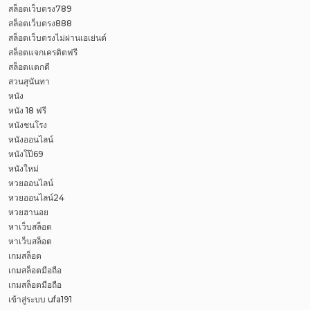
สล็อตเว็บตรง789
สล็อตเว็บตรง888
สล็อตเว็บตรงไม่ผ่านเอเย่นต์
สล็อตแจกเครดิตฟรี
สล็อตแตกดี
สวนสุนันทา
หนัง
หนัง 18 ฟรี
หนังชนโรง
หนังออนไลน์
หนังโป๊69
หนังใหม่
หวยออนไลน์
หวยออนไลน์24
หวยฮานอย
หาเว็บสล็อต
หาเว็บสล็อต
เกมสล็อต
เกมสล็อตมือถือ
เกมสล็อตมือถือ
เข้าสู่ระบบ ufa191