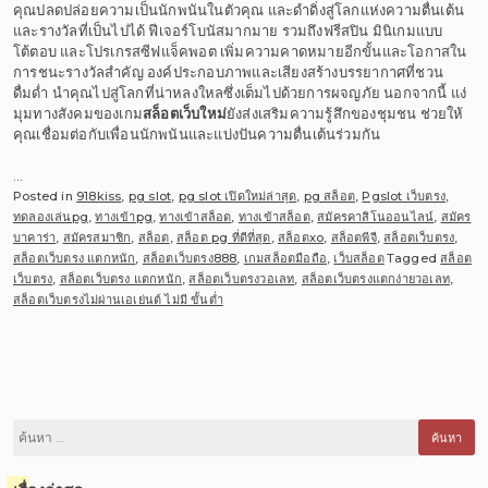
คุณปลดปล่อยความเป็นนักพนันในตัวคุณ และดำดิ่งสู่โลกแห่งความตื่นเต้น
และรางวัลที่เป็นไปได้ ฟีเจอร์โบนัสมากมาย รวมถึงฟรีสปิน มินิเกมแบบ
โต้ตอบ และโปรเกรสซีฟแจ็คพอต เพิ่มความคาดหมายอีกขั้นและโอกาสใน
การชนะรางวัลสำคัญ องค์ประกอบภาพและเสียงสร้างบรรยากาศที่ชวน
ดื่มด่ำ นำคุณไปสู่โลกที่น่าหลงใหลซึ่งเต็มไปด้วยการผจญภัย นอกจากนี้ แง่
มุมทางสังคมของเกม
สล็อตเว็บใหม่
ยังส่งเสริมความรู้สึกของชุมชน ช่วยให้
คุณเชื่อมต่อกับเพื่อนนักพนันและแบ่งปันความตื่นเต้นร่วมกัน
…
Posted in
918kiss
,
pg slot
,
pg slot เปิดใหม่ล่าสุด
,
pg สล็อต
,
Pgslot เว็บตรง
,
ทดลองเล่นpg
,
ทางเข้าpg
,
ทางเข้าสล็อต
,
ทางเข้าสล็อต
,
สมัครคาสิโนออนไลน์
,
สมัคร
บาคาร่า
,
สมัครสมาชิก
,
สล็อต
,
สล็อต pg ที่ดีที่สุด
,
สล็อตxo
,
สล็อตพีจี
,
สล็อตเว็บตรง
,
สล็อตเว็บตรง แตกหนัก
,
สล็อตเว็บตรง888
,
เกมสล็อตมือถือ
,
เว็บสล็อต
Tagged
สล็อต
เว็บตรง
,
สล็อตเว็บตรง แตกหนัก
,
สล็อตเว็บตรงวอเลท
,
สล็อตเว็บตรงแตกง่ายวอเลท
,
สล็อตเว็บตรงไม่ผ่านเอเย่นต์ ไม่มี ขั้นต่ำ
ค้นหา
สำหรับ: