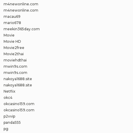
m4newonline.com
m4newonline.com
macau69
mario678
meekin365day.com
Movie
Movie HD
Movie2free
Movie2thai
moviehdthai
mwin9s.com
mwin9s.com
nakoya1688.site
nakoya1688.site
Netflix
okc4
okcasino159.com
okcasino159.com
p2vvip
panda555
pg