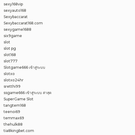
sexy168vip
sexyauto168
Sexybaccarat
Sexybaccarat168.com
sexygame1688
six9game
slot
slot pg
slot168
slot777
Slotgame666 เข้าสู่ระบบ
slotxo
slotxo24hr
sretthi99
ssgame666 เข้าสู่ระบบ ล่าสุด
SuperGame Slot
tangtem168
teenoi69
temmax69
thehulk88
tia8kingbet.com