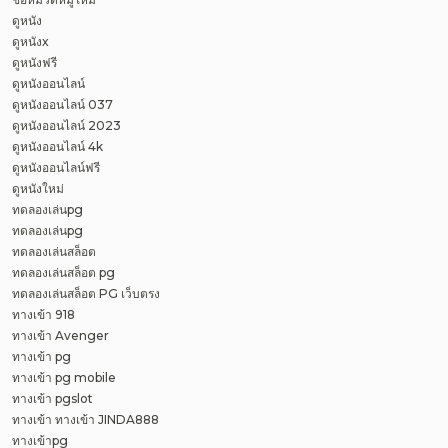
ดูหนัง
ดูหนังx
ดูหนังฟรี
ดูหนังออนไลน์
ดูหนังออนไลน์ 037
ดูหนังออนไลน์ 2023
ดูหนังออนไลน์ 4k
ดูหนังออนไลน์ฟรี
ดูหนังใหม่
ทดลองเล่นpg
ทดลองเล่นpg
ทดลองเล่นสล็อต
ทดลองเล่นสล็อต pg
ทดลองเล่นสล็อต PG เว็บตรง
ทางเข้า 918
ทางเข้า Avenger
ทางเข้า pg
ทางเข้า pg mobile
ทางเข้า pgslot
ทางเข้า ทางเข้า JINDA888
ทางเข้าpg