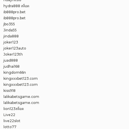
hydra888 สล็อต
ib888pro.bet
ib888pro.bet
jbo355
Jinda55
jinda888
joker123
joker123auto
Joker123th
juad888
judhai168
kingdom66n
kingxxxbet123.com
kingxxxbet123.com
kiss918
lalikabetsgame.com
lalikabetsgame.com
lion123สล็อต
Live22
live22slot
lotto77