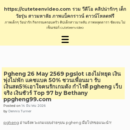
Skip
to
https://cuteteenvideo.com รวม วีดีโอ คลิปน่ารักๆ เด็ก
content
วัยรุ่น สาวมหาลัย ภาพแบ็คกราวน์ ดาวน์โหลดฟรี
ภาพเด็กๆ วัยน่ารัก กิจกรรมครอบครัว คิปเด็กสาวมาหลับ ภาพหลุดดารา ชัดเจน ไม่
เซ็นเซอร์ cuteteenvideo
Pgheng 26 May 2569 pgslot เฮงไม่หยุด เงิน
พุ่งไม่พัก แคชแบค 50% ชวนเพื่อนมา รับ
เงินสด5%เอาใจคนรักเกมดัง กำไรดี pgheng เว็บ
จริง เงินชัวร์ Top 97 by Bethany
ppgheng99.com
Posted on
14 มีนาคม 2026
by
Dennis Turner
pgheng
อ่านจังหวะเกมแบบง่ายๆบน pgheng มือโปรขอแนะนำ!