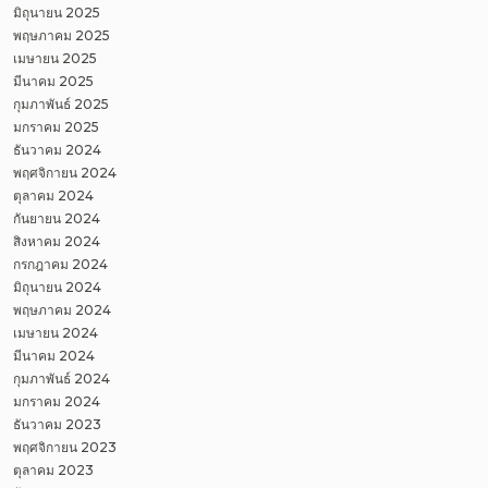
มิถุนายน 2025
พฤษภาคม 2025
เมษายน 2025
มีนาคม 2025
กุมภาพันธ์ 2025
มกราคม 2025
ธันวาคม 2024
พฤศจิกายน 2024
ตุลาคม 2024
กันยายน 2024
สิงหาคม 2024
กรกฎาคม 2024
มิถุนายน 2024
พฤษภาคม 2024
เมษายน 2024
มีนาคม 2024
กุมภาพันธ์ 2024
มกราคม 2024
ธันวาคม 2023
พฤศจิกายน 2023
ตุลาคม 2023