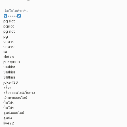
เติบโตไปด้วยกัน
↓↓↓↓↓
pg slot
pgslot
pg slot
pg
บาคาร่า
บาคาร่า
sa
slotxo
pussy888
918kiss
918kiss
918kiss
joker123
สล็อต
สล็อตออนไลน์เว็บตรง
เว็บหวยออนไลน์
ปั่นโปร
ปั่นโปร
ดูหนังออนไลน์
ดูหนัง
live22