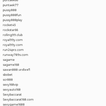
puntaek66
puntaek77
pussy888
pussy888fun
pussy888play
rocket45
rockstar66
rolling99.club
royal99y.com
royal99y.com
run24pro.com
runway789s.com
sagame
sagame168
sawan888 เครดิตฟรี
sbobet
scr888
sexy168vip
sexyauto168
Sexybaccarat
Sexybaccarat168.com
sexygame1688