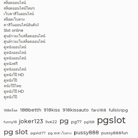
สล็อตออนไลน์
สล็อตออนไลน์ใหม่ๆ
เว็บคาสิโนออนไลน์
สล็อตเว็บตรง
คาสิโนออนไลน์อันดับ1
Slot online
ศูนย์รวมเว็บสล็อตออนไลน์
ศูนย์รวมเว็บสล็อตออนไลน์
ดูหนังออนไลน์
ดูหนังออนไลน์
ดูหนังออนไลน์
ดูหนังฟรี
ดูหนังออนไลน์
ดูหนังโป๊ HD
ดูหนังโป๊
หนังโป๊ไทย
ดูหนังโป๊ HD
ดูหนังโป๊
188betth
918kiss
918kissauto
faro168
fullslotpg
168สล็อต
pgslot
pg
joker123
live22
pg77
funny18
pg168
pg slot
pussy888
pussy888fun
pgslot77
pg slot เว็บตรง