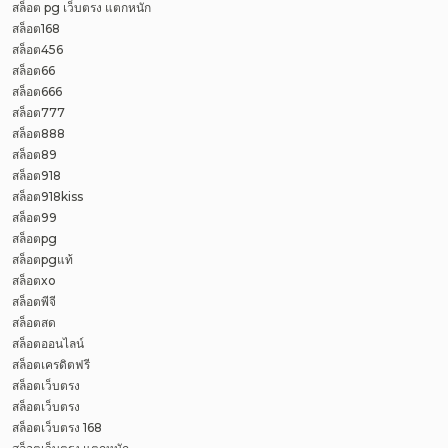
สล็อต pg เว็บตรง แตกหนัก
สล็อต168
สล็อต456
สล็อต66
สล็อต666
สล็อต777
สล็อต888
สล็อต89
สล็อต918
สล็อต918kiss
สล็อต99
สล็อตpg
สล็อตpgแท้
สล็อตxo
สล็อตพีจี
สล็อตสด
สล็อตออนไลน์
สล็อตเครดิตฟรี
สล็อตเว็บตรง
สล็อตเว็บตรง
สล็อตเว็บตรง 168