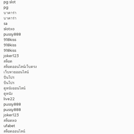
pg slot
pg
บาคาร่า
บาคาร่า
sa
slotxo
pussy888
918kiss
918kiss
918kiss
joker123
สล็อต
สล็อตออนไลน์เว็บตรง
เว็บหวยออนไลน์
ปั่นโปร
ปั่นโปร
ดูหนังออนไลน์
ดูหนัง
live22
pussy888
pussy888
joker123
สล็อตxo
ufabet
สล็อตออนไลน์