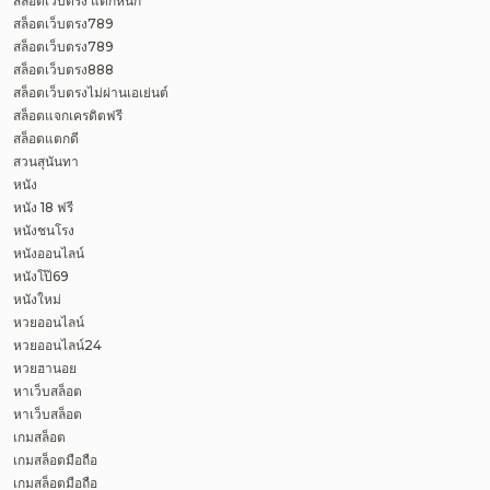
สล็อตเว็บตรง แตกหนัก
สล็อตเว็บตรง789
สล็อตเว็บตรง789
สล็อตเว็บตรง888
สล็อตเว็บตรงไม่ผ่านเอเย่นต์
สล็อตแจกเครดิตฟรี
สล็อตแตกดี
สวนสุนันทา
หนัง
หนัง 18 ฟรี
หนังชนโรง
หนังออนไลน์
หนังโป๊69
หนังใหม่
หวยออนไลน์
หวยออนไลน์24
หวยฮานอย
หาเว็บสล็อต
หาเว็บสล็อต
เกมสล็อต
เกมสล็อตมือถือ
เกมสล็อตมือถือ