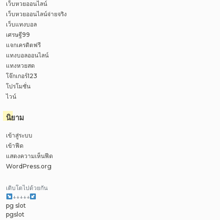
เว็บหวยออนไลน์
เว็บหวยออนไลน์จ่ายจริง
เว็บแทงบอล
เศรษฐี99
แจกเครดิตฟรี
แทงบอลออนไลน์
แทงหวยสด
โจ๊กเกอร์123
โปรโมชั่น
ไวน์
นิยาม
เข้าสู่ระบบ
เข้าฟีด
แสดงความเห็นฟีด
WordPress.org
เติบโตไปด้วยกัน
↓↓↓↓↓
pg slot
pgslot