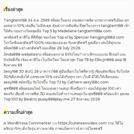
เรื่องล่าสุด
Tangtem168 24 ส.ค. 2569 สล็อตเว็บตรง เกมสดภาพชัด บรรยากาศพรีเมียม ทุก
ยอดฝาก 10% เล่นลื่น ไม่มีสะดุด คุ้มค่าการเดิมพัน ที่สุดในวงการ tangtem168 เข้า
ให้ทัน ก่อนรางวัลหลุดมือ Top 5 by Madelaine tangtem168e.com
เครดิตฟรี คาสิโน ที่ดีที่สุด ของไทย Top 41 by Spencer hengjing168d.com
โปรโมชั่นเครดิตฟรี 100% กล่องสุ่มเฮงเฮง รับเครดิตฟรี ยูสเดียว เล่นได้ทุกเกม
สล็อต168 แจก เครดิตฟรี เยอะที่สุด 28 July 2026
Jinda888 websiteตรง สล็อตแตกง่าย มีจริงไหม? เจาะลึกระบบเกม ฟีเจอร์ และ
ปัจจัยที่เกี่ยวข้อง คาสิโน เว็บเปิดใหม่ ใหม่ล่าสุด Top 78 by Ellis jin888.asia 18
สิงหาคม 69
Sexy168 30 AUG 26 บาคาร่า168 คู่มือเลือกเว็บไพ่ที่ควรรู้ เซียนตัดเซียน รับโบนัส
30%ยิ่งเล่นยิ่งได้ แคชแบค 10% ถอนได้จริงทุกเวลา เว็บดี มีโต๊ะให้เลือกเยอะ
sexy168 สมัครปุ๊บ รับโปรปั๊บ Top 72 by Cathern sexy168c.com
พุซซี่888 สล็อตออนไลน์ โลกแห่งความสนุก ที่เหนือกว่า ถอนได้สูงสุด 100 เท่า
สมจริง เสียงดี กราฟฟิค 3D คนเล่นไม่ต่ำกว่าแสนทุกวัน พุซซี่888 พร้อมแล้ว ลุยเลย
Top 100 by Beatriz pussy888play.me 27 สิงหาคม 2026
ความเห็นล่าสุด
A WordPress Commenter
บน
https://cuteteenvideo.com รวม วีดีโอ
คลิปน่ารักๆ เด็กวัยรุ่น สาวมหาลัย ภาพแบ็คกราวน์ ดาวน์โหลดฟรี