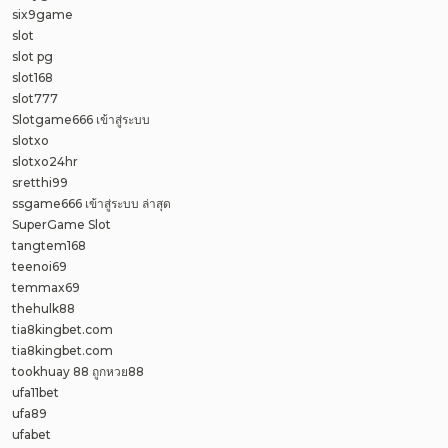
six9game
slot
slot pg
slot168
slot777
Slotgame666 เข้าสู่ระบบ
slotxo
slotxo24hr
sretthi99
ssgame666 เข้าสู่ระบบ ล่าสุด
SuperGame Slot
tangtem168
teenoi69
temmax69
thehulk88
tia8kingbet.com
tia8kingbet.com
tookhuay 88 ถูกหวย88
ufa11bet
ufa89
ufabet