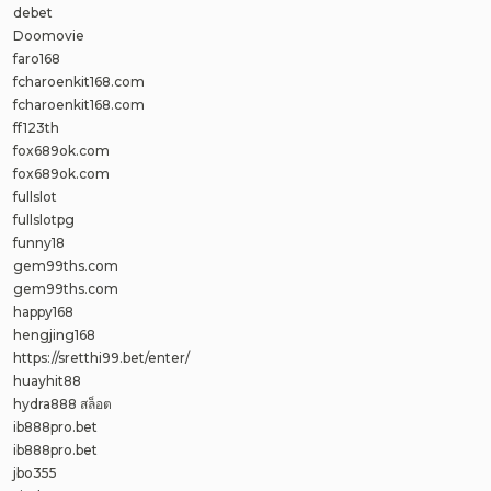
debet
Doomovie
faro168
fcharoenkit168.com
fcharoenkit168.com
ff123th
fox689ok.com
fox689ok.com
fullslot
fullslotpg
funny18
gem99ths.com
gem99ths.com
happy168
hengjing168
https://sretthi99.bet/enter/
huayhit88
hydra888 สล็อต
ib888pro.bet
ib888pro.bet
jbo355