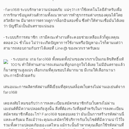
• faro168 ระบบรักษาความปลอดภัย: แน่ๆว่า เราใช้เทคโนโลยีสำหรับเพื่อ
การรักษาข้อมูลส่วนตัวรวมทั้งแนวทางการทำธุรกรรมต่างๆของคุณได้โดย
สวัสดิภาพ มีมาตรการตรวจดูการล็อกอินสองชั้น ซึ่งทำให้ท่านเชื่อมั่นได้เลย
ว่า บัญชีไม่เป็นอันตรายแน่นอน
• ระบบบริการสมาชิก: เรามีคณะทำงานที่จะคอยช่วยเหลือแล้วก็ดูแลคุณ
ตลอด 24 ชั่วโมง ไม่ว่าจะเกิดปัญหาการใช้งานหรือปัญหาอะไรก็ตามแต่ว่า
สามารถสอบถามกับเราได้เลยที่ Line@ ของพวกเราครับผม
• ระบบเกม: เกม faro168 ทั้งหมดทั้งปวงของพวกเราเป็นเกมลิขสิทธิ์แท้
100% ทำให้ท่านสามารถเล่นเกมที่ถูกอกถูกใจได้เลย ไม่มีอันตรายแล้ว
ก็มาตรฐานสูงแน่ๆ เลือกเกมที่คุณชอบได้มากมาย มีเกมให้เลือกนานา
ประการอีกด้วยครับ
เสนอแนะการผลิตรหัสผ่านที่ดีเยี่ยมที่สุดบนสล็อตเว็บตรงไม่ผ่านเอเย่นต์จาก
faro168
เคยสงสัยไหมขอรับว่า การลงทะเบียนสมัครสมาชิกกับเว็บตรงไม่ผ่าน
เอเย่นต์ที่มีความปลอดภัยสูงนั้น สิ่งที่ต้องระวังที่สุดสำหรับในการลงทะเบียน
สมัครสมาชิกคืออะไร? Faro168 ขอตอบเลยว่า มันเป็นการสร้างรหัสผ่านนี่
แหละครับผม ถึงแม้ว่าจะคุณจะสมัครใช้บริการกับเว็บไซต์ที่มีความน่าไว้ใจ
รวมทั้งความปลอดภัยเยอะแค่ไหน แม้กระนั้นถ้าหากคุณเลือกใช้รหัสผ่านที่