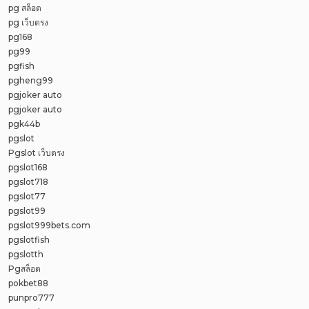
pg สล็อต
pg เว็บตรง
pg168
pg99
pgfish
pgheng99
pgjoker auto
pgjoker auto
pgk44b
pgslot
Pgslot เว็บตรง
pgslot168
pgslot718
pgslot77
pgslot99
pgslot999bets.com
pgslotfish
pgslotth
Pgสล็อต
pokbet88
punpro777