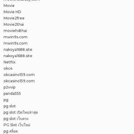
Movie
Movie HD
Movie2free
Movie2thai
moviehdthai
mwin9s.com
mwin9s.com
nakoya1688.site
nakoya1688.site
Netflix
okc4
okcasino159.com
okcasino159.com
p2vvip
panda555
pg
pg slot
pg slot เปิดใหม่ล่าสุด
pg slot เว็บตรง
PG Slot เว็บใหม่
pg สล็อต