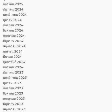
มกราคม 2025
ธันวาคม 2024
พฤศจิกายน 2024
ตุลาคม 2024
กันยายน 2024
สิงหาคม 2024
กรกฎาคม 2024
มิถุนายน 2024
พฤษภาคม 2024
เมษายน 2024
มีนาคม 2024
กุมภาพันธ์ 2024
มกราคม 2024
ธันวาคม 2023
พฤศจิกายน 2023
ตุลาคม 2023
กันยายน 2023
สิงหาคม 2023
กรกฎาคม 2023
มิถุนายน 2023
พฤษภาคม 2023