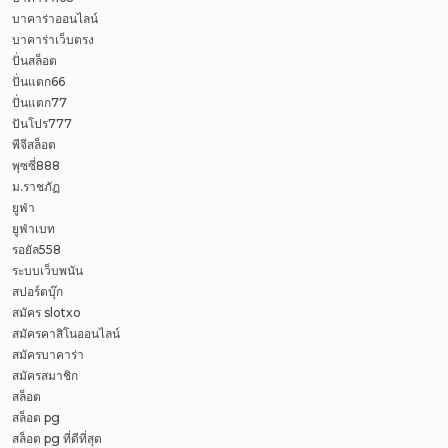
บาคาร่าออนไลน์
บาคาร่าเว็บตรง
ปั่นสล็อต
ปั่นแตก66
ปั่นแตก77
ปันโปร777
พีจีสล็อต
พุซซี่888
ม.ราชภัฏ
ยูฟ่า
ยูฟ่าเบท
รอยัล558
ระบบเว็บพนัน
สปอร์ตบุ๊ก
สมัคร slotxo
สมัครคาสิโนออนไลน์
สมัครบาคาร่า
สมัครสมาชิก
สล็อต
สล็อต pg
สล็อต pg ที่ดีที่สุด