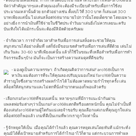
จัดว่าสำคัญมากๆและตัวคุณเองก็จะต้องมีระเบียบสำหรับเพื่อการใช้งบ
ประมาณเหล่านั้นด้วย ยกตัวอย่างเช่น ตั้งงบไว้ที่ 300 บาท ก็เล่นแค่ 300
บาทเพียงแค่นั้น ไม่เล่นสล็อต168มากมายไปกว่านั้นโดยเด็ดขาด โดยเฉพาะ
อย่างยิ่ง การนำเงินที่ใช้จ่ายในชีวิตประจำวันมาเล่นยิ่งไม่ควรเลยนะครับ
บันเทิงใจได้แม้กระนั้นจะต้องมีลิมิตด้วยครับผม
• จำกัดเวลา: การจำกัดเวลาสำหรับเพื่อการเล่นสล็อตจะช่วยให้คุณ
สนุกสนานได้อย่างเต็มที่ แต่ก็ยังมีขอบเขตสำหรับเพื่อการเล่นที่ดีด้วย เล่นไม่
เกินวันละ 30-60 นาทีเพียงแค่นั้น แล้วก็ใช้ในขณะที่เหลือสำหรับเพื่อการทำ
กิจกรรมอื่นๆบ้าง มันก็จะเป็นการสร้างความสมดุลที่ดีขอรับ
• มองดูเป็นความหรรษา: ถ้าเกิดคุณคิดว่าการเล่นFaro168เป็นการ
หาเงิน ผมต้องการที่จะให้คุณลองปรับมุมมองใหม่ faro168ป็นความ
สำราญใจซึ่งสามารถสร้างผลกำไรได้ ไม่ต้องคาดหมายกำไรทุกครั้ง เล่น
สล็อตให้สนุกสนานและไม่ตกที่นั่งลำบากตนเองก็พอแล้วครับ
• เลือกเกมfaro168ที่ชอบแค่นั้น: หลายๆเกมที่มีการแนะนำกันผ่าน
แพลตฟอร์มต่างๆว่าเป็นเกมFaro168แตกดีหรือแตกหนักนั้น คุณไม่จำเป็นที่
ต้องเล่นfaro168ตามผู้ใดกันแน่เลยจ้าขอรับ คุณเลือกแค่เกมที่คุณถูกใจเล่น
สล็อต168ก็พอแล้ว เกมที่ดีเป็นเกมที่พวกเราถูกใจเท่านั้น
• รู้จักหยุดให้เป็น: เมื่อคุณได้กำไรแล้ว คุณควรหยุดเล่นโดยทันที แม้กระทั่ง
คุณมิได้ตั้งเป้าหมายสำหรับการได้กำไรเอาไว้ก็ตาม แต่กระบวนการทำผล