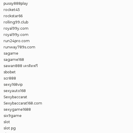
pussy888play
rocket45
rockstar66
rolling99.club
royal99y.com
royal99y.com
run24pro.com
runway789s.com
sagame
sagame168
sawan888 เครดิตฟรี
sbobet
scr888
sexy168vip
sexyauto168
Sexybaccarat
Sexybaccarat168.com
sexygame1688
six9game
slot
slot pg