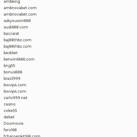
ambking
ambnovabet.com
ambnovabet.com
askyouwin888
audi688.com
baccarat
baj88thbz.com
baj88thbz.com
bestbet
betwin6666.com
bng55
bonus888
brazil999
bwvip4.com
bwvip4.com
carlo999.net
casino
coke55
debet
Doomovie
faro168
fcharoenkit168.com