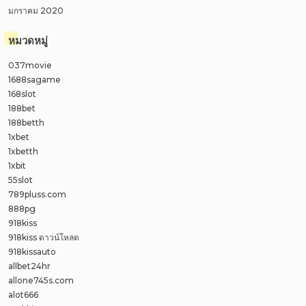
มกราคม 2020
หมวดหมู่
037movie
1688sagame
168slot
188bet
188betth
1xbet
1xbetth
1xbit
55slot
789pluss.com
888pg
918kiss
918kiss ดาวน์โหลด
918kissauto
allbet24hr
allone745s.com
alot666