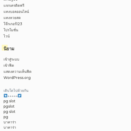
แจกเครดิตฟรี
แทงบอลออนไลน์
แทงหวยสด
โจ๊กเกอร์123
โปรโมชั่น
ไวน์
นิยาม
เข้าสู่ระบบ
เข้าฟีด
แสดงความเห็นฟีด
WordPress.org
เติบโตไปด้วยกัน
↓↓↓↓↓
pg slot
pgslot
pg slot
pg
บาคาร่า
บาคาร่า