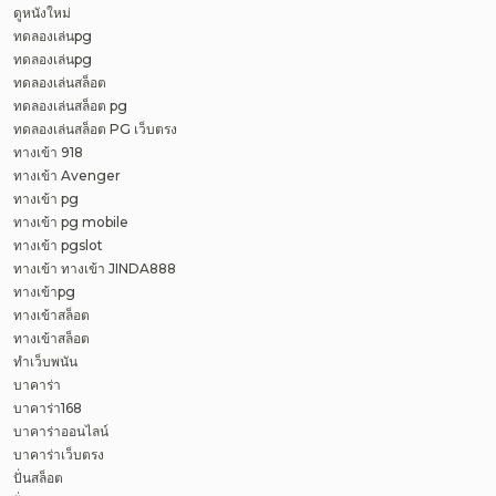
ดูหนังใหม่
ทดลองเล่นpg
ทดลองเล่นpg
ทดลองเล่นสล็อต
ทดลองเล่นสล็อต pg
ทดลองเล่นสล็อต PG เว็บตรง
ทางเข้า 918
ทางเข้า Avenger
ทางเข้า pg
ทางเข้า pg mobile
ทางเข้า pgslot
ทางเข้า ทางเข้า JINDA888
ทางเข้าpg
ทางเข้าสล็อต
ทางเข้าสล็อต
ทำเว็บพนัน
บาคาร่า
บาคาร่า168
บาคาร่าออนไลน์
บาคาร่าเว็บตรง
ปั่นสล็อต