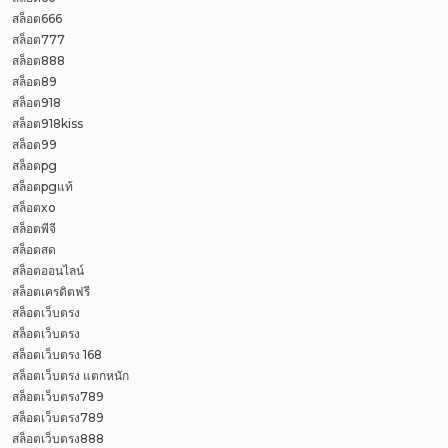
สล็อต666
สล็อต777
สล็อต888
สล็อต89
สล็อต918
สล็อต918kiss
สล็อต99
สล็อตpg
สล็อตpgแท้
สล็อตxo
สล็อตพีจี
สล็อตสด
สล็อตออนไลน์
สล็อตเครดิตฟรี
สล็อตเว็บตรง
สล็อตเว็บตรง
สล็อตเว็บตรง 168
สล็อตเว็บตรง แตกหนัก
สล็อตเว็บตรง789
สล็อตเว็บตรง789
สล็อตเว็บตรง888