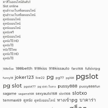
คาสิโนออนไลน์อันดับ1
Slot online
ศูนย์รวมเว็บสล็อตออนไลน์
ศูนย์รวมเว็บสล็อตออนไลน์
ดูหนังออนไลน์
ดูหนังออนไลน์
ดูหนังออนไลน์
ดูหนังฟรี
ดูหนังออนไลน์
ดูหนังโป๊ HD
ดูหนังโป๊
หนังโป๊ไทย
ดูหนังโป๊ HD
ดูหนังโป๊
188betth
918kiss
918kissauto
faro168
fullslotpg
168สล็อต
pgslot
pg
joker123
live22
pg77
funny18
pg168
pg slot
pussy888
pussy888fun
pgslot77
pg slot เว็บตรง
slotxo
sagame
sexyauto168
slot168
sagame168
บาคาร่า
ทางเข้าpg
ดูหนัง
temmax69
ดูหนังออนไลน์