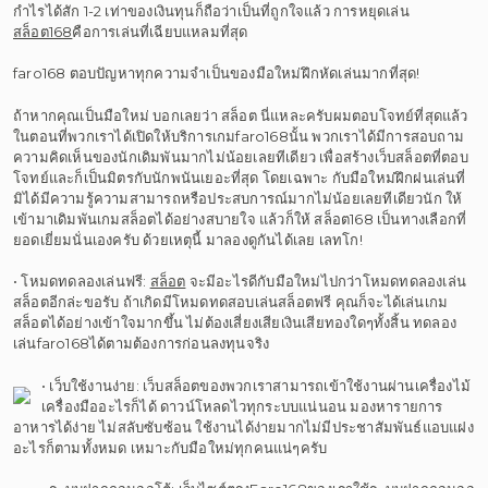
กำไรได้สัก 1-2 เท่าของเงินทุนก็ถือว่าเป็นที่ถูกใจแล้ว การหยุดเล่น
สล็อต168
คือการเล่นที่เฉียบแหลมที่สุด
faro168 ตอบปัญหาทุกความจำเป็นของมือใหม่ฝึกหัดเล่นมากที่สุด!
ถ้าหากคุณเป็นมือใหม่ บอกเลยว่า สล็อต นี่แหละครับผมตอบโจทย์ที่สุดแล้ว
ในตอนที่พวกเราได้เปิดให้บริการเกมfaro168นั้น พวกเราได้มีการสอบถาม
ความคิดเห็นของนักเดิมพันมากไม่น้อยเลยทีเดียว เพื่อสร้างเว็บสล็อตที่ตอบ
โจทย์และก็เป็นมิตรกับนักพนันเยอะที่สุด โดยเฉพาะ กับมือใหม่ฝึกฝนเล่นที่
มิได้มีความรู้ความสามารถหรือประสบการณ์มากไม่น้อยเลยทีเดียวนัก ให้
เข้ามาเดิมพันเกมสล็อตได้อย่างสบายใจ แล้วก็ให้ สล็อต168 เป็นทางเลือกที่
ยอดเยี่ยมนั่นเองครับ ด้วยเหตุนี้ มาลองดูกันได้เลย เลทโก!
• โหมดทดลองเล่นฟรี:
สล็อต
จะมีอะไรดีกับมือใหม่ไปกว่าโหมดทดลองเล่น
สล็อตอีกล่ะขอรับ ถ้าเกิดมีโหมดทดสอบเล่นสล็อตฟรี คุณก็จะได้เล่นเกม
สล็อตได้อย่างเข้าใจมากขึ้น ไม่ต้องเสี่ยงเสียเงินเสียทองใดๆทั้งสิ้น ทดลอง
เล่นfaro168ได้ตามต้องการก่อนลงทุนจริง
• เว็บใช้งานง่าย: เว็บสล็อตของพวกเราสามารถเข้าใช้งานผ่านเครื่องไม้
เครื่องมืออะไรก็ได้ ดาวน์โหลดไวทุกระบบแน่นอน มองหารายการ
อาหารได้ง่าย ไม่สลับซับซ้อน ใช้งานได้ง่ายมากไม่มีประชาสัมพันธ์แอบแฝง
อะไรก็ตามทั้งหมด เหมาะกับมือใหม่ทุกคนแน่ๆครับ