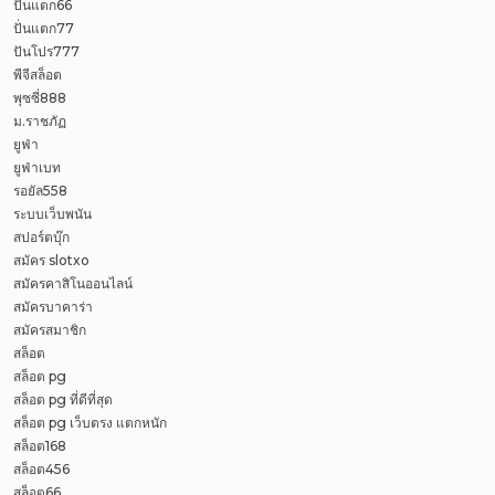
ปั่นแตก66
ปั่นแตก77
ปันโปร777
พีจีสล็อต
พุซซี่888
ม.ราชภัฏ
ยูฟ่า
ยูฟ่าเบท
รอยัล558
ระบบเว็บพนัน
สปอร์ตบุ๊ก
สมัคร slotxo
สมัครคาสิโนออนไลน์
สมัครบาคาร่า
สมัครสมาชิก
สล็อต
สล็อต pg
สล็อต pg ที่ดีที่สุด
สล็อต pg เว็บตรง แตกหนัก
สล็อต168
สล็อต456
สล็อต66