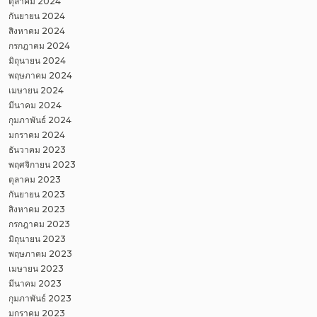
ตุลาคม 2024
กันยายน 2024
สิงหาคม 2024
กรกฎาคม 2024
มิถุนายน 2024
พฤษภาคม 2024
เมษายน 2024
มีนาคม 2024
กุมภาพันธ์ 2024
มกราคม 2024
ธันวาคม 2023
พฤศจิกายน 2023
ตุลาคม 2023
กันยายน 2023
สิงหาคม 2023
กรกฎาคม 2023
มิถุนายน 2023
พฤษภาคม 2023
เมษายน 2023
มีนาคม 2023
กุมภาพันธ์ 2023
มกราคม 2023