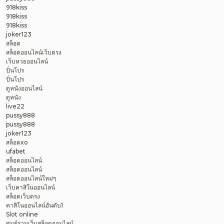
918kiss
918kiss
918kiss
joker123
สล็อต
สล็อตออนไลน์เว็บตรง
เว็บหวยออนไลน์
ปั่นโปร
ปั่นโปร
ดูหนังออนไลน์
ดูหนัง
live22
pussy888
pussy888
joker123
สล็อตxo
ufabet
สล็อตออนไลน์
สล็อตออนไลน์
สล็อตออนไลน์ใหม่ๆ
เว็บคาสิโนออนไลน์
สล็อตเว็บตรง
คาสิโนออนไลน์อันดับ1
Slot online
ศูนย์รวมเว็บสล็อตออนไลน์