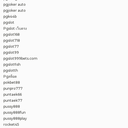
pgjoker auto
pgjoker auto
pgk44b
pgslot
Pgslot เว็บตรง
pgslot168
pgslot718
pgslot77
pgslot99
pgslot999bets.com
pgslotfish
pgslotth
Pgสล็อต
pokbet88
punpro777
puntaek66
puntaek77
pussy888
pussy888fun
pussy888play
rocket45