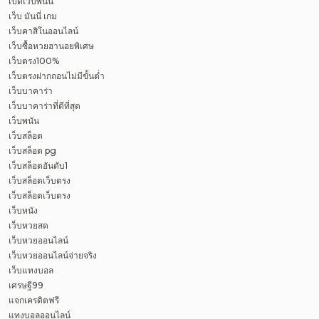
เปิดเว็บพนัน
เว็บ มันนี่ เกม
เว็บคาสิโนออนไลน์
เว็บซื้อหวยฮานอยพิเศษ
เว็บตรง100%
เว็บตรงฝากถอนไม่มีขั้นต่ำ
เว็บบาคาร่า
เว็บบาคาร่าที่ดีที่สุด
เว็บพนัน
เว็บสล็อต
เว็บสล็อต pg
เว็บสล็อตอันดับ1
เว็บสล็อตเว็บตรง
เว็บสล็อตเว็บตรง
เว็บหนัง
เว็บหวยสด
เว็บหวยออนไลน์
เว็บหวยออนไลน์จ่ายจริง
เว็บแทงบอล
เศรษฐี99
แจกเครดิตฟรี
แทงบอลออนไลน์