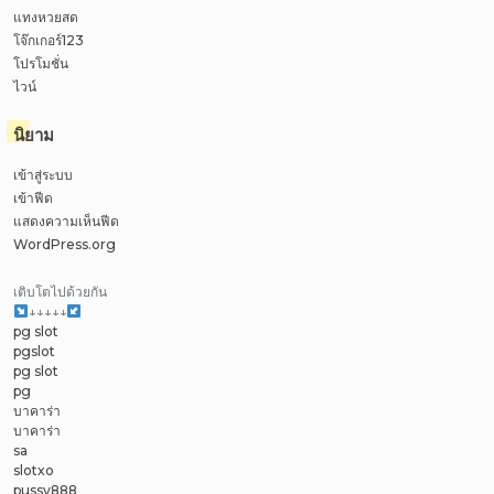
แทงหวยสด
โจ๊กเกอร์123
โปรโมชั่น
ไวน์
นิยาม
เข้าสู่ระบบ
เข้าฟีด
แสดงความเห็นฟีด
WordPress.org
เติบโตไปด้วยกัน
↓↓↓↓↓
pg slot
pgslot
pg slot
pg
บาคาร่า
บาคาร่า
sa
slotxo
pussy888