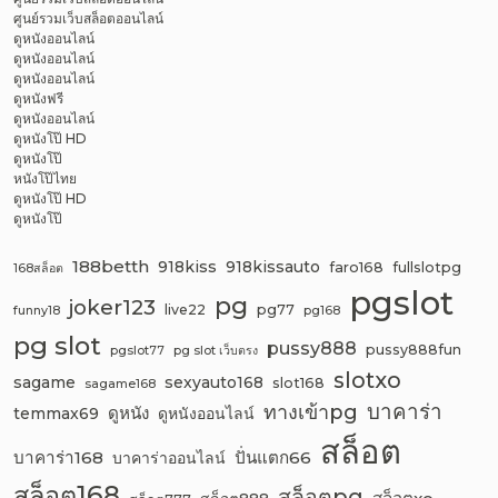
ศูนย์รวมเว็บสล็อตออนไลน์
ดูหนังออนไลน์
ดูหนังออนไลน์
ดูหนังออนไลน์
ดูหนังฟรี
ดูหนังออนไลน์
ดูหนังโป๊ HD
ดูหนังโป๊
หนังโป๊ไทย
ดูหนังโป๊ HD
ดูหนังโป๊
188betth
918kiss
918kissauto
faro168
fullslotpg
168สล็อต
pgslot
pg
joker123
live22
pg77
funny18
pg168
pg slot
pussy888
pussy888fun
pgslot77
pg slot เว็บตรง
slotxo
sagame
sexyauto168
slot168
sagame168
บาคาร่า
ทางเข้าpg
ดูหนัง
temmax69
ดูหนังออนไลน์
สล็อต
บาคาร่า168
ปั่นแตก66
บาคาร่าออนไลน์
สล็อต168
สล็อตpg