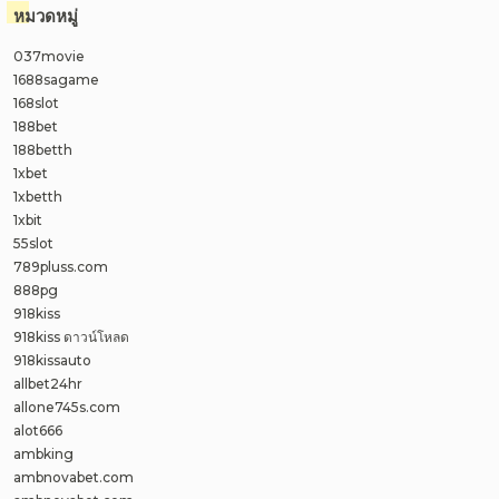
หมวดหมู่
037movie
1688sagame
168slot
188bet
188betth
1xbet
1xbetth
1xbit
55slot
789pluss.com
888pg
918kiss
918kiss ดาวน์โหลด
918kissauto
allbet24hr
allone745s.com
alot666
ambking
ambnovabet.com