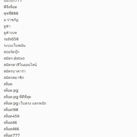
ปันโปร777
พีจีสล็อต
พุซซี่888
ม.ราชภัฏ
ยูฟ่า
ยูฟ่าเบท
รอยัล558
ระบบเว็บพนัน
สปอร์ตบุ๊ก
สมัคร slotxo
สมัครคาสิโนออนไลน์
สมัครบาคาร่า
สมัครสมาชิก
สล็อต
สล็อต pg
สล็อต pg ที่ดีที่สุด
สล็อต pg เว็บตรง แตกหนัก
สล็อต168
สล็อต456
สล็อต66
สล็อต666
สล็อต777