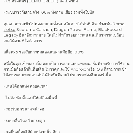
• ใช้เครดิตฟรี (DEMO CREDIT) ได้ไม่จำกัด
• ระบบราวกับเกมจริง 100% ทั้งภาพ เสียง รวมทั้งโบนัส
คุณสามารถเข้าไปทดสอบเกมทั้งหมดในค่ายได้ทันที ตัวอย่างเช่น Roma,
slotxo
Supreme Caishen, Dragon Power Flame, Blackbeard
Legacy อื่นๆอีกมากมาย โดยไม่จำกัดรอบการเล่น และก็สามารถเปลี่ยน
เกมได้ตามที่ใจต้องการ
สล็อตxo รองรับการทดลองเล่นผ่านมือถือ 100%
หนึ่งในจุดแข็งของ สล็อตxoเป็นการออกแบบแพลตฟอร์มที่รองรับการใช้งาน
ผ่านมือถือแล้วก็แท็บเล็ต ไม่ว่าคุณจะใช้ Android หรือ iOS ก็สามารถเข้า
ใช้งานระบบทดสอบเล่นได้ในทันทีผ่านโปรแกรมท่องอินเตอร์เน็ต
• เล่นได้ทุกแห่ง ตลอดเวลา
• ไม่ต้องติดตั้งแอปให้เปลืองพื้นที่
• รองรับทุกขนาดหน้าจอ
• ระบบลื่นไหล ไม่กระตุก
• กดปั่นสล็อตได้ด้วยปลายนิ้วเดียว