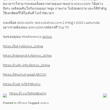
ธนาคาร ก็สามารถเล่นสล็อตจากค่ายคุณภาพอย่าง slotxo24hr ได้อย่าง
อิสระ เพลิดเพลินใจกับเกมคุณภาพสูง ภาพงาม โบนัสแตกง่าย และก็ที่สำคัญ
ใช้เครดิตฟรีได้ในทันที ไม่จำกัดเวลา!
เกมสล็อต slotxo24hr slotxo24hra.com 2 กรกฎา 2025 Lashunda
อยากรวยต้องลอง slotxo24hrสมัครฟรี Top 70
ขอขอบคุณมากreference
slotxo
https://bit.ly/slotxo_24hra
https://rebrand.ly/slotxo_24hra
https://cutly.info/slotxo_24hra
https://shorturl.asia/UBC0V
https://cutt.ly/5rP6hvSo
https://t.co/1t6VqIbwQr
Posted in
สล็อตxo
Tagged
slotxo