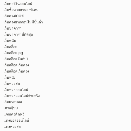
เว็บคาสิโนออนไลน์
เว็บซื้อหวยฮานอยพิเศษ
เว็บตรง100%
เว็บตรงฝากถอนไม่มีขั้นต่ำ
เว็บบาคาร่า
เว็บบาคาร่าที่ดีที่สุด
เว็บพนัน
เว็บสล็อต
เว็บสล็อต pg
เว็บสล็อตอันดับ1
เว็บสล็อตเว็บตรง
เว็บสล็อตเว็บตรง
เว็บหนัง
เว็บหวยสด
เว็บหวยออนไลน์
เว็บหวยออนไลน์จ่ายจริง
เว็บแทงบอล
เศรษฐี99
แจกเครดิตฟรี
แทงบอลออนไลน์
แทงหวยสด