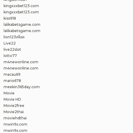
kingxxxbet123.com
kingxxxbet123.com
kiss918
lalikabetsgame.com
lalikabetsgame.com
lion123สล็อต
Live22
live22slot
lotto77
m4newonline.com
m4newonline.com
macau69
mario678
meekin365day.com
Movie
Movie HD
Movie2free
Movie2thai
moviehdthai
mwin9s.com
mwin9s.com