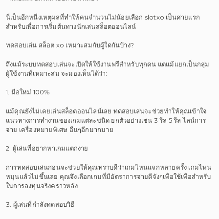
นี่เป็นอีกหนึ่งเหตุผลที่ทำให้คนจำนวนไม่น้อยเลือก slotxo เป็นค่ายแรก
สำหรับเพื่อการเริ่มต้นทางนักเล่นสล็อตออนไลน์
ทดสอบเล่น สล็อต xo เหมาะสมกับผู้ใดกันบ้าง?
ถึงแม้ระบบทดสอบเล่นจะเปิดให้ใช้งานฟรีสำหรับทุกคน แต่แม้แยกเป็นกลุ่ม
ผู้ใช้งานที่เหมาะสม จะมองเห็นได้ว่า:
1. มือใหม่ 100%
แม้คุณยังไม่เคยเล่นสล็อตออนไลน์เลย ทดสอบเล่นจะช่วยทำให้คุณเข้าใจ
แนวทางการทำงานของเกมแต่ละชนิด ยกตัวอย่างเช่น 3 รีล 5 รีล ไลน์การ
จ่าย เครื่องหมายพิเศษ อื่นๆอีกมากมาย
2. ผู้เล่นที่อยากหาเกมแตกง่าย
การทดสอบเล่นก่อนจะช่วยให้คุณทราบดีว่าเกมไหนแจกหลายครั้ง เกมไหน
หมุนแล้วไม่ขึ้นเลย คุณจึงเลือกเกมที่มีอัตราการจ่ายดีจังๆเพื่อใช้เพื่อสำหรับ
ในการลงทุนจริงคราวหลัง
3. ผู้เล่นที่กำลังทดสอบวิธี