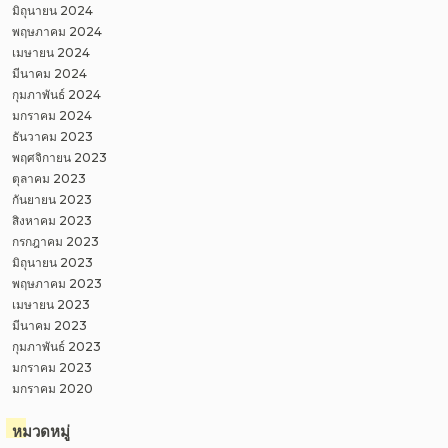
มิถุนายน 2024
พฤษภาคม 2024
เมษายน 2024
มีนาคม 2024
กุมภาพันธ์ 2024
มกราคม 2024
ธันวาคม 2023
พฤศจิกายน 2023
ตุลาคม 2023
กันยายน 2023
สิงหาคม 2023
กรกฎาคม 2023
มิถุนายน 2023
พฤษภาคม 2023
เมษายน 2023
มีนาคม 2023
กุมภาพันธ์ 2023
มกราคม 2023
มกราคม 2020
หมวดหมู่