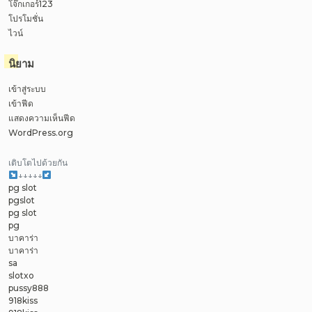
โจ๊กเกอร์123
โปรโมชั่น
ไวน์
นิยาม
เข้าสู่ระบบ
เข้าฟีด
แสดงความเห็นฟีด
WordPress.org
เติบโตไปด้วยกัน
↓↓↓↓↓
pg slot
pgslot
pg slot
pg
บาคาร่า
บาคาร่า
sa
slotxo
pussy888
918kiss