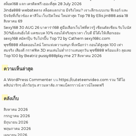
สล็อต168 แจก เครดิตฟรี เยอะที่สุด 28 July 2026
Jinda888 websiteตรง สล็อตแตกง่าย มีจริงไหม? เจาะลึกระบบเกม ฟีเจอร์ และ
ปัจจัยที่เกี่ยวข้อง คาสิโน เว็บเปิดใหม่ ใหม่ล่าสุด Top 78 by Ellis jin888.asia 18
สิงหาคม 69
Sexy168 30 AUG 26 บาคาร่า168 คู่มือเลือกเว็บไพ่ที่ควรรู้ เซียนตัดเซียน รับโบนัส
30%ยิ่งเล่นยิ่งได้ แคชแบค 10% ถอนได้จริงทุกเวลา เว็บดี มีโต๊ะให้เลือกเยอะ
sexy168 สมัครปุ๊บ รับโปรปั๊บ Top 72 by Cathern sexy168c.com
พุซซี่888 สล็อตออนไลน์ โลกแห่งความสนุก ที่เหนือกว่า ถอนได้สูงสุด 100 เท่า
สมจริง เสียงดี กราฟฟิค 3D คนเล่นไม่ต่ำกว่าแสนทุกวัน พุซซี่888 พร้อมแล้ว ลุยเลย
Top 100 by Beatriz pussy888play.me 27 สิงหาคม 2026
ความเห็นล่าสุด
A WordPress Commenter
บน
https://cuteteenvideo.com รวม วีดีโอ
คลิปน่ารักๆ เด็กวัยรุ่น สาวมหาลัย ภาพแบ็คกราวน์ ดาวน์โหลดฟรี
คลังเก็บ
สิงหาคม 2026
กรกฎาคม 2026
มิถุนายน 2026
พฤษภาคม 2026
เมษายน 2026