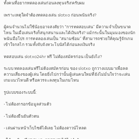
ทั้งคนที่อยากทดลองเล่นก่อนลงทุนจริง!ครับผม
เพราะเหตุใดจำต้องทดลองเล่น slotxo ก่อนพนันจริง?
ผู้คนจำนวนไม่ใช้น้อยอาจสงสัยว่า “การทดสอบเล่น” มีความจำเป็นขนาด
ไหน ในเมื่อเล่นจริงก็สนุกสนานและได้เงินจริง? แม้กระนั้นในมุมมองของนัก
พนันมือโปร การทดลองเล่นเป็น “สนามซ้อม” ที่สามารถช่วยให้คุณรู้จักเกม
เข้าใจกลไก รวมทั้งจับจังหวะโบนัสได้ก่อนลงเงินจริง
ทดสอบเล่น slotxo24hr ฟรี ไม่ต้องสมัครก่อน เป็นยังไง?
ระบบ ทดลองเล่นฟรีไม่ต้องสมัครก่อน ของ slotxo ถูกวางแบบมาเพื่อลด
ความเสี่ยงของผู้เล่น โดยยิ่งไปกว่านั้นผู้เล่นคนใหม่ที่ยังไม่มั่นใจว่าจะเล่น
เกมแนวไหนดี หรือควรจะลงทุนในเกมไหน
รูปแบบของระบบนี้:
• ไม่ต้องกรอกข้อมูลส่วนตัว
• ไม่ต้องยืนยันตัวตน
• เล่นผ่านหน้าเว็บไซต์ได้เลย ไม่ต้องดาวน์โหลด