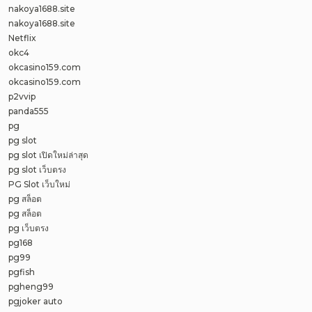
nakoya1688.site
nakoya1688.site
Netflix
okc4
okcasino159.com
okcasino159.com
p2vvip
panda555
pg
pg slot
pg slot เปิดใหม่ล่าสุด
pg slot เว็บตรง
PG Slot เว็บใหม่
pg สล็อต
pg สล็อต
pg เว็บตรง
pg168
pg99
pgfish
pgheng99
pgjoker auto