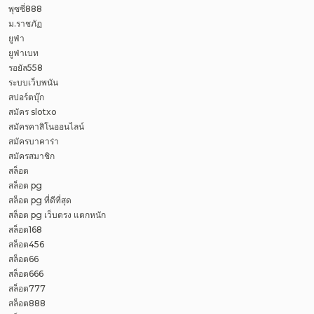
พุซซี่888
ม.ราชภัฏ
ยูฟ่า
ยูฟ่าเบท
รอยัล558
ระบบเว็บพนัน
สปอร์ตบุ๊ก
สมัคร slotxo
สมัครคาสิโนออนไลน์
สมัครบาคาร่า
สมัครสมาชิก
สล็อต
สล็อต pg
สล็อต pg ที่ดีที่สุด
สล็อต pg เว็บตรง แตกหนัก
สล็อต168
สล็อต456
สล็อต66
สล็อต666
สล็อต777
สล็อต888