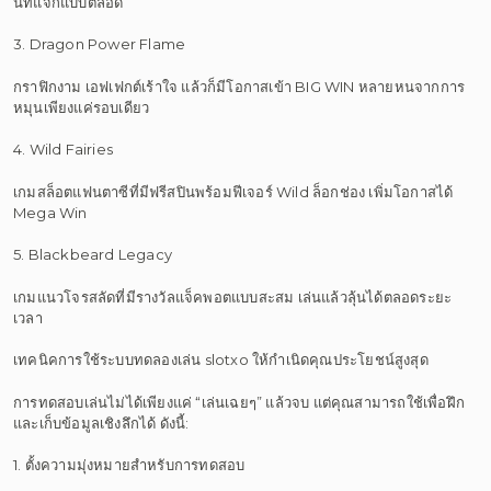
นที่แจกแบบตลอด
3. Dragon Power Flame
กราฟิกงาม เอฟเฟกต์เร้าใจ แล้วก็มีโอกาสเข้า BIG WIN หลายหนจากการ
หมุนเพียงแค่รอบเดียว
4. Wild Fairies
เกมสล็อตแฟนตาซีที่มีฟรีสปินพร้อมฟีเจอร์ Wild ล็อกช่อง เพิ่มโอกาสได้
Mega Win
5. Blackbeard Legacy
เกมแนวโจรสลัดที่มีรางวัลแจ็คพอตแบบสะสม เล่นแล้วลุ้นได้ตลอดระยะ
เวลา
เทคนิคการใช้ระบบทดลองเล่น slotxo ให้กำเนิดคุณประโยชน์สูงสุด
การทดสอบเล่นไม่ได้เพียงแค่ “เล่นเฉยๆ” แล้วจบ แต่คุณสามารถใช้เพื่อฝึก
และเก็บข้อมูลเชิงลึกได้ ดังนี้:
1. ตั้งความมุ่งหมายสำหรับการทดสอบ