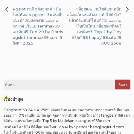
แนะแนว
Pgslot เวปไซต์แจกหนัก มือ
สล็อต168 เวปไซต์แจกหนัก
เรื่อง
ใหม่หัดเล่น pgslot เริ่มตรงนี้!
สล็อตเว็บตรงต่างจากทั่วไปยังไง?
แนะนำเกมแตกง่าย casino
แล้วต้องเล่นที่ไหนถึงปัง casino
online เว็บแม่ temmax69
เว็บเปิดใหม่ สล็อตเครดิตฟรี
เครดิตฟรี Top 29 by Dorris
เครดิตฟรี Top 2 by Floy
pgslot temmax69.com 5
สล็อต168 happy168.site 19
สิงหา 2025
AUG 2568
ค้นหา
สำหรับ:
เรื่องล่าสุด
Tangtem168 24 ส.ค. 2569 สล็อตเว็บตรง เกมสดภาพชัด บรรยากาศพรีเมียม ทุก
ยอดฝาก 10% เล่นลื่น ไม่มีสะดุด คุ้มค่าการเดิมพัน ที่สุดในวงการ tangtem168 เข้า
ให้ทัน ก่อนรางวัลหลุดมือ Top 5 by Madelaine tangtem168e.com
เครดิตฟรี คาสิโน ที่ดีที่สุด ของไทย Top 41 by Spencer hengjing168d.com
โปรโมชั่นเครดิตฟรี 100% กล่องสุ่มเฮงเฮง รับเครดิตฟรี ยูสเดียว เล่นได้ทุกเกม