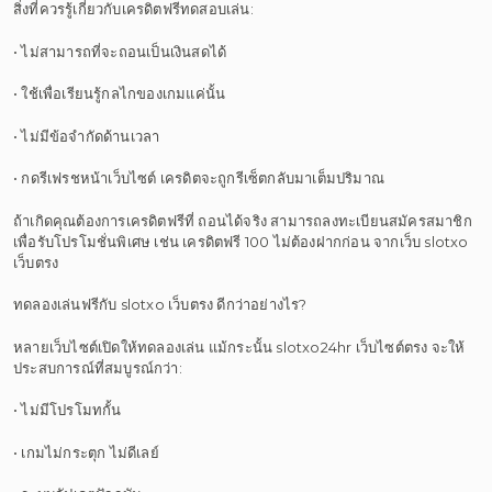
สิ่งที่ควรรู้เกี่ยวกับเครดิตฟรีทดสอบเล่น:
• ไม่สามารถที่จะถอนเป็นเงินสดได้
• ใช้เพื่อเรียนรู้กลไกของเกมแค่นั้น
• ไม่มีข้อจำกัดด้านเวลา
• กดรีเฟรชหน้าเว็บไซต์ เครดิตจะถูกรีเซ็ตกลับมาเต็มปริมาณ
ถ้าเกิดคุณต้องการเครดิตฟรีที่ ถอนได้จริง สามารถลงทะเบียนสมัครสมาชิก
เพื่อรับโปรโมชั่นพิเศษ เช่น เครดิตฟรี 100 ไม่ต้องฝากก่อน จากเว็บ slotxo
เว็บตรง
ทดลองเล่นฟรีกับ slotxo เว็บตรง ดีกว่าอย่างไร?
หลายเว็บไซต์เปิดให้ทดลองเล่น แม้กระนั้น slotxo24hr เว็บไซต์ตรง จะให้
ประสบการณ์ที่สมบูรณ์กว่า:
• ไม่มีโปรโมทกั้น
• เกมไม่กระตุก ไม่ดีเลย์