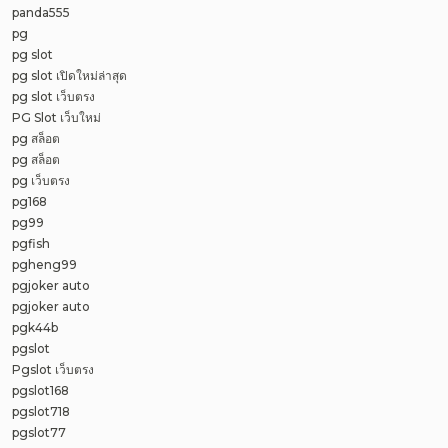
panda555
pg
pg slot
pg slot เปิดใหม่ล่าสุด
pg slot เว็บตรง
PG Slot เว็บใหม่
pg สล็อต
pg สล็อต
pg เว็บตรง
pg168
pg99
pgfish
pgheng99
pgjoker auto
pgjoker auto
pgk44b
pgslot
Pgslot เว็บตรง
pgslot168
pgslot718
pgslot77