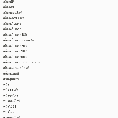
สล็อตพีจี
สล็อตสด
สล็อตออนไลน์
สล็อตเครดิตฟรี
สล็อตเว็บตรง
สล็อตเว็บตรง
สล็อตเว็บตรง 168
สล็อตเว็บตรง แตกหนัก
สล็อตเว็บตรง789
สล็อตเว็บตรง789
สล็อตเว็บตรง888
สล็อตเว็บตรงไม่ผ่านเอเย่นต์
สล็อตแจกเครดิตฟรี
สล็อตแตกดี
สวนสุนันทา
หนัง
หนัง 18 ฟรี
หนังชนโรง
หนังออนไลน์
หนังโป๊69
หนังใหม่
หวยออนไลน์