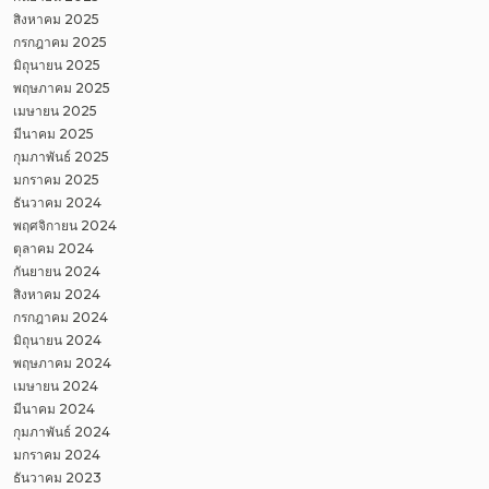
สิงหาคม 2025
กรกฎาคม 2025
มิถุนายน 2025
พฤษภาคม 2025
เมษายน 2025
มีนาคม 2025
กุมภาพันธ์ 2025
มกราคม 2025
ธันวาคม 2024
พฤศจิกายน 2024
ตุลาคม 2024
กันยายน 2024
สิงหาคม 2024
กรกฎาคม 2024
มิถุนายน 2024
พฤษภาคม 2024
เมษายน 2024
มีนาคม 2024
กุมภาพันธ์ 2024
มกราคม 2024
ธันวาคม 2023