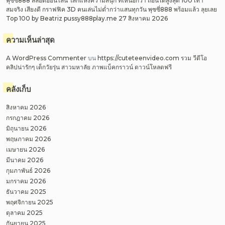
พุซซี่888 สล็อตออนไลน์ โลกแห่งความสนุก ที่เหนือกว่า ถอนได้สูงสุด 100 เท่า
สมจริง เสียงดี กราฟฟิค 3D คนเล่นไม่ต่ำกว่าแสนทุกวัน พุซซี่888 พร้อมแล้ว ลุยเลย
Top 100 by Beatriz pussy888play.me 27 สิงหาคม 2026
ความเห็นล่าสุด
A WordPress Commenter
บน
https://cuteteenvideo.com รวม วีดีโอ
คลิปน่ารักๆ เด็กวัยรุ่น สาวมหาลัย ภาพแบ็คกราวน์ ดาวน์โหลดฟรี
คลังเก็บ
สิงหาคม 2026
กรกฎาคม 2026
มิถุนายน 2026
พฤษภาคม 2026
เมษายน 2026
มีนาคม 2026
กุมภาพันธ์ 2026
มกราคม 2026
ธันวาคม 2025
พฤศจิกายน 2025
ตุลาคม 2025
กันยายน 2025