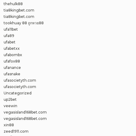
thehulk88
tia8kingbet.com
tia8kingbet.com
tookhuay 88 ถูกหวย88
ufa11bet
ufa89
ufabet
ufabetxx
ufabombx
ufafox88
ufanance
ufasnake
ufasocietyth.com
ufasocietyth.com
Uncategorized
up2bet
veewin
vegasisland168bet.com
vegasisland168bet.com
xin88
zeed1911.com