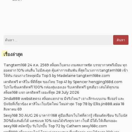
ค้นหา
สำหรับ:
เรื่องล่าสุด
Tangtem168 24 ส.ค. 2569 สล็อตเว็บตรง เกมสดภาพชัด บรรยากาศพรีเมียม ทุก
ยอดฝาก 10% เล่นลื่น ไม่มีสะดุด คุ้มค่าการเดิมพัน ที่สุดในวงการ tangtem168 เข้า
ให้ทัน ก่อนรางวัลหลุดมือ Top 5 by Madelaine tangtem168e.com
เครดิตฟรี คาสิโน ที่ดีที่สุด ของไทย Top 41 by Spencer hengjing168d.com
โปรโมชั่นเครดิตฟรี 100% กล่องสุ่มเฮงเฮง รับเครดิตฟรี ยูสเดียว เล่นได้ทุกเกม
สล็อต168 แจก เครดิตฟรี เยอะที่สุด 28 July 2026
Jinda888 websiteตรง สล็อตแตกง่าย มีจริงไหม? เจาะลึกระบบเกม ฟีเจอร์ และ
ปัจจัยที่เกี่ยวข้อง คาสิโน เว็บเปิดใหม่ ใหม่ล่าสุด Top 78 by Ellis jin888.asia 18
สิงหาคม 69
Sexy168 30 AUG 26 บาคาร่า168 คู่มือเลือกเว็บไพ่ที่ควรรู้ เซียนตัดเซียน รับโบนัส
30%ยิ่งเล่นยิ่งได้ แคชแบค 10% ถอนได้จริงทุกเวลา เว็บดี มีโต๊ะให้เลือกเยอะ
sexy168 สมัครปุ๊บ รับโปรปั๊บ Top 72 by Cathern sexy168c.com