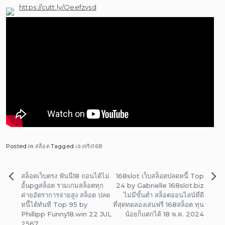
https://cutt.ly/Oeefzvsd
Posted in
สล็อต
Tagged
เฮงจริง168
แนะแนว
สล็อตเว็บตรง ฟันนี่18 ถอนได้ไม่
168slot เว็บสล็อตปลดหนี้ Top
เรื่อง
อั้นpgสล็อต รวมเกมสล็อตทุก
24 by Gabrielle 168slot.biz
ค่ายอัตราการจ่ายสูง สล็อต ปลด
ไม่มีขั้นต่ำ สล็อตออนไลน์ที่ดี
หนี้ได้ทันที Top 95 by
ที่สุดทดลองเล่นฟรี 168สล็อต ทุน
Phillipp Funny18.win 22 JUL
น้อยก็แตกได้ 18 พ.ค. 2024
2567