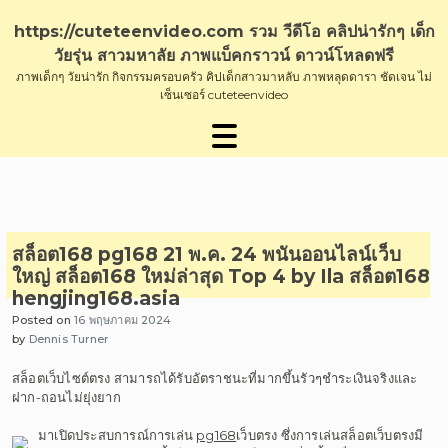
Skip
to
https://cuteteenvideo.com รวม วีดีโอ คลิปน่ารักๆ เด็ก
content
วัยรุ่น สาวมหาลัย ภาพแบ็คกราวน์ ดาวน์โหลดฟรี
ภาพเด็กๆ วัยน่ารัก กิจกรรมครอบครัว คิปเด็กสาวมาหลับ ภาพหลุดดารา ชัดเจน ไม่
เซ็นเซอร์ cuteteenvideo
สล็อต168 pg168 21 พ.ค. 24 พนันออนไลน์เว็บ
ใหญ่ สล็อต168 ใหม่ล่าสุด Top 4 by Ila สล็อต168
hengjing168.asia
Posted on
16 พฤษภาคม 2024
by
Dennis Turner
สล็อตเว็บไซต์ตรง สามารถได้รับอัตราชนะที่มากขึ้นรัวๆชำระเงินจริงและ
ฝาก-ถอนไม่ยุ่งยาก
มาเปิดประสบการณ์การเล่น
pg168
เว็บตรง ซึ่งการเล่นสล็อตเว็บตรงมี